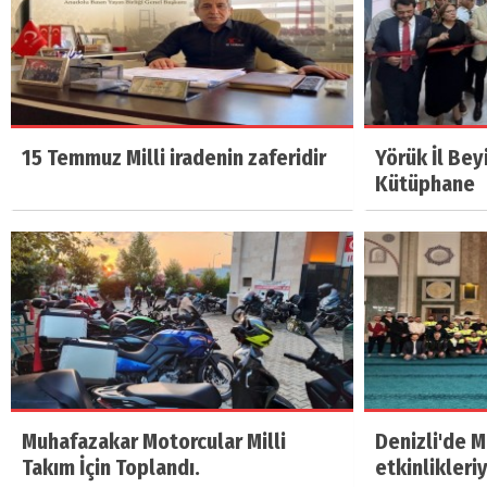
15 Temmuz Milli iradenin zaferidir
Yörük İl Bey
Kütüphane
Muhafazakar Motorcular Milli
Denizli'de 
Takım İçin Toplandı.
etkinlikleri