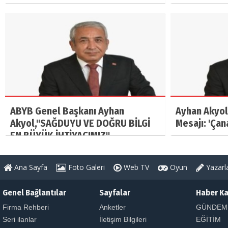
ABYB Genel Başkanı Ayhan
Ayhan Akyol
Akyol,"SAĞDUYU VE DOĞRU BİLGİ
Mesajı: 'Çan
EN BÜYÜK İHTİYACIMIZ"
Ana Sayfa
Foto Galeri
Web TV
Oyun
Yazarl
Genel Bağlantılar
Sayfalar
Haber Ka
Firma Rehberi
Anketler
GÜNDEM
Seri ilanlar
İletişim Bilgileri
EĞİTİM