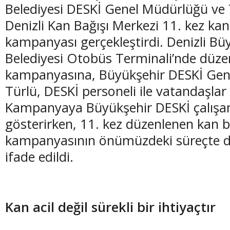
Belediyesi DESKİ Genel Müdürlüğü ve T
Denizli Kan Bağışı Merkezi 11. kez kan
kampanyası gerçekleştirdi. Denizli Bü
Belediyesi Otobüs Terminali’nde düze
(20 Şubat - 20 Mart)
(21 Mart - 20 
kampanyasına, Büyükşehir DESKİ Gen
Balık Burcunun 09.08.2026 Günlük Yorumu
Koç Burcunun
Türlü, DESKİ personeli ile vatandaşlar 
Kampanyaya Büyükşehir DESKİ çalışanl
gösterirken, 11. kez düzenlenen kan b
kampanyasının önümüzdeki süreçte d
ifade edildi.
Kan acil değil sürekli bir ihtiyaçtır