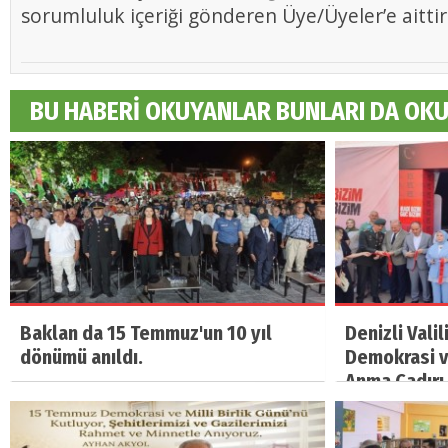
sorumluluk içeriği gönderen Üye/Üyeler’e aittir
BU HABERİ OKUYANLAR BUNLARI DA OK
Baklan da 15 Temmuz'un 10 yıl
Denizli Vali
dönümü anıldı.
Demokrasi ve
Anma Çadırı 