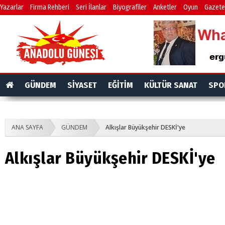
Yazarlar
Firma Rehberi
Seri İlanlar
Biyografiler
Anketler
Oyun
Gazete
GÜNDEM
SİYASET
EĞİTİM
KÜLTÜR SANAT
SPO
ANA SAYFA
GÜNDEM
Alkışlar Büyükşehir DESKİ'ye
Alkışlar Büyükşehir DESKİ'ye