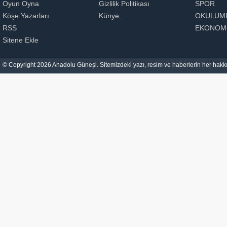
Oyun Oyna
Gizlilik Politikası
SPOR
Köşe Yazarları
Künye
OKULUM
RSS
EKONOM
Sitene Ekle
© Copyright 2026 Anadolu Güneşi. Sitemizdeki yazı, resim ve haberlerin her hakkı 