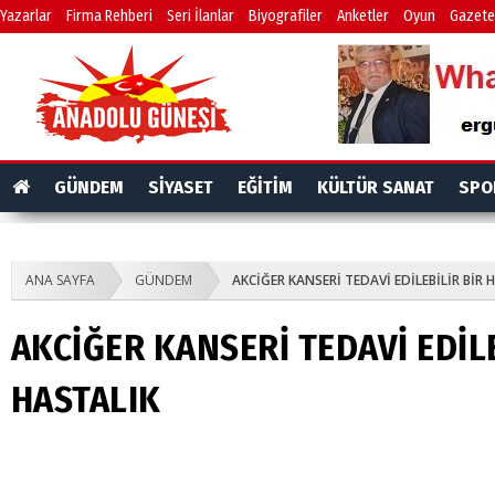
Yazarlar
Firma Rehberi
Seri İlanlar
Biyografiler
Anketler
Oyun
Gazete
GÜNDEM
SİYASET
EĞİTİM
KÜLTÜR SANAT
SPO
ANA SAYFA
GÜNDEM
AKCİĞER KANSERİ TEDAVİ EDİLEBİLİR BİR 
AKCİĞER KANSERİ TEDAVİ EDİLE
HASTALIK