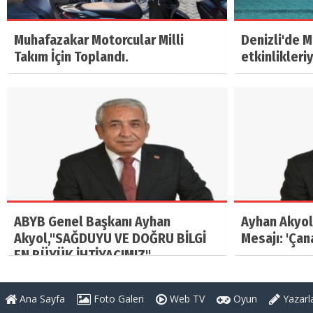
Muhafazakar Motorcular Milli
Denizli'de 
Takım İçin Toplandı.
etkinlikleri
ABYB Genel Başkanı Ayhan
Ayhan Akyol
Akyol,"SAĞDUYU VE DOĞRU BİLGİ
Mesajı: 'Çan
EN BÜYÜK İHTİYACIMIZ"
Ana Sayfa
Foto Galeri
Web TV
Oyun
Yazarl