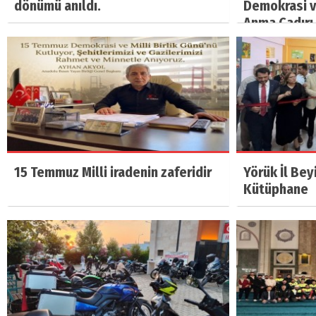
dönümü anıldı.
Demokrasi ve
Anma Çadırı 
15 Temmuz Milli iradenin zaferidir
Yörük İl Bey
Kütüphane