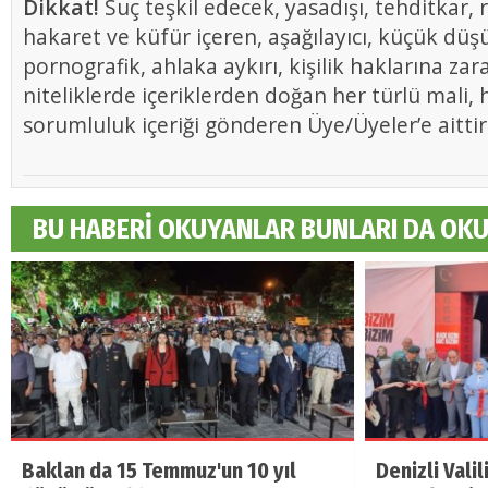
Dikkat!
Suç teşkil edecek, yasadışı, tehditkar, r
hakaret ve küfür içeren, aşağılayıcı, küçük düş
pornografik, ahlaka aykırı, kişilik haklarına zar
niteliklerde içeriklerden doğan her türlü mali, h
sorumluluk içeriği gönderen Üye/Üyeler’e aittir
BU HABERİ OKUYANLAR BUNLARI DA OK
Baklan da 15 Temmuz'un 10 yıl
Denizli Vali