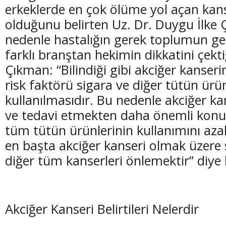
erkeklerde en çok ölüme yol açan kan
olduğunu belirten Uz. Dr. Duygu İlke
nedenle hastalığın gerek toplumun ge
farklı branştan hekimin dikkatini çekti
(20 Şubat - 20 Mart)
(21 Mart - 20 
Çıkman: “Bilindiği gibi akciğer kanser
Balık Burcunun 09.08.2026 Günlük Yorumu
Koç Burcunun
risk faktörü sigara ve diğer tütün ürün
kullanılmasıdır. Bu nedenle akciğer k
ve tedavi etmekten daha önemli konu;
tüm tütün ürünlerinin kullanımını az
en başta akciğer kanseri olmak üzere 
diğer tüm kanserleri önlemektir” diye
Akciğer Kanseri Belirtileri Nelerdir