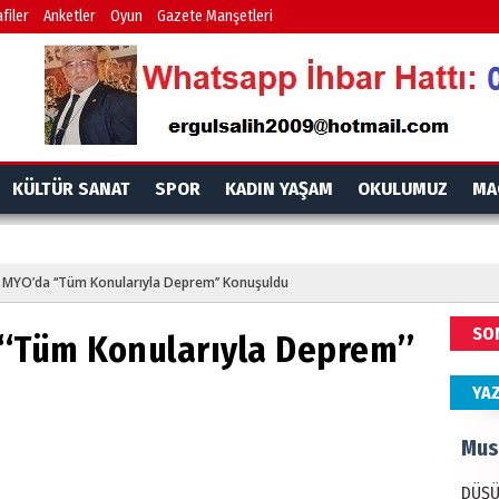
İdr
filer
Anketler
Oyun
Gazete Manşetleri
EMPE
AÇIK
Mes
KÜLTÜR SANAT
SPOR
KADIN YAŞAM
OKULUMUZ
MA
PAND
DÜNY
MYO’da ‘‘Tüm Konularıyla Deprem’’ Konuşuldu
Ala
SO
‘Tüm Konularıyla Deprem’’
ANAD
BİRLİ
YA
Mus
DÜŞÜ