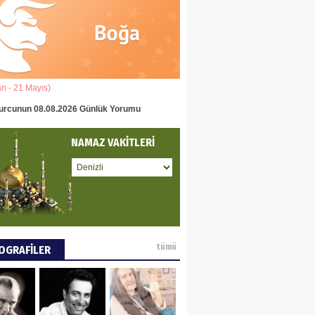
eddin Usta
OLU BASIN YAYIN
Ğİ
an - 21 Mayıs)
(22 Mayıs - 22 Haziran)
tafa Göker
urcunun 08.08.2026 Günlük Yorumu
İkizler Burcunun 08.08.2026 Gün
NCE VE DÜNYA
NAMAZ VAKİTLERİ
ÜŞÜ
ay Pay
 DEYİNCE
tümü
OGRAFİLER
EN MUMCU
RYALİZMİN TOPLU