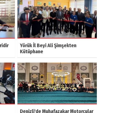
ridir
Yörük İl Beyi Ali Şimşekten
Kütüphane
Denizli'de Muhafazakar Motorcular