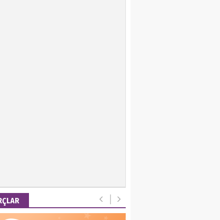
ir Keskin
 Emel
is Ortakaya
RYALİZM, UŞAKLARINA
 DESTEK VERİYOR…
ut Gencer
EMİ SONRASI YENİ
A DÜZENİ
RÇLAR