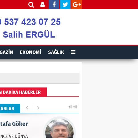
is Ortakaya
RYALİZM, UŞAKLARINA
 DESTEK VERİYOR…
ut Gencer
GAZİN
EKONOMİ
SAĞLIK
EMİ SONRASI YENİ
A DÜZENİ
eddin Usta
N DAKİKA HABERLER
OLU BASIN YAYIN
Ğİ
tümü
ZARLAR
tafa Göker
NCE VE DÜNYA