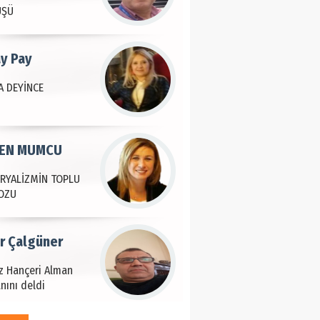
ÜŞÜ
ay Pay
 DEYİNCE
EN MUMCU
RYALİZMİN TOPLU
OZU
ir Çalgüner
iz Hançeri Alman
nını deldi