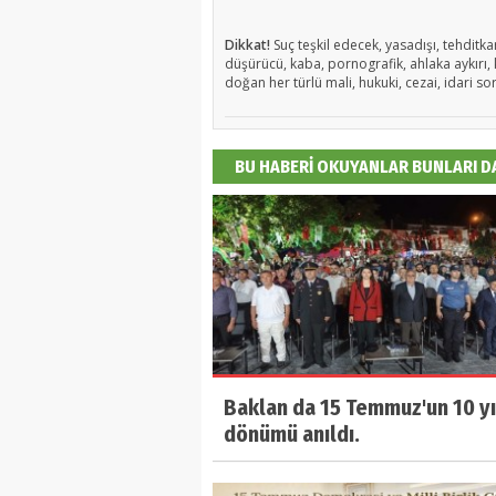
Dikkat!
Suç teşkil edecek, yasadışı, tehditkar
düşürücü, kaba, pornografik, ahlaka aykırı, k
doğan her türlü mali, hukuki, cezai, idari so
BU HABERİ OKUYANLAR BUNLARI 
Baklan da 15 Temmuz'un 10 yı
dönümü anıldı.