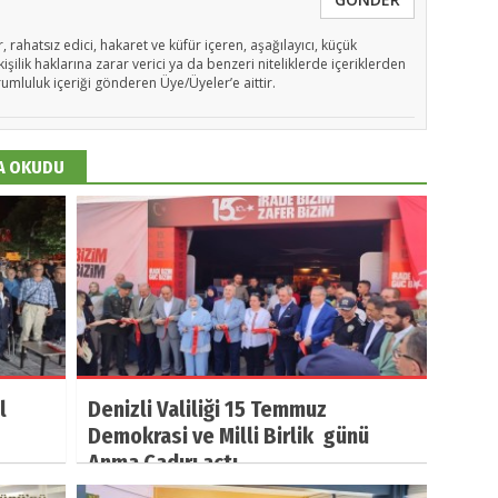
, rahatsız edici, hakaret ve küfür içeren, aşağılayıcı, küçük
işilik haklarına zarar verici ya da benzeri niteliklerde içeriklerden
rumluluk içeriği gönderen Üye/Üyeler’e aittir.
DA OKUDU
l
Denizli Valiliği 15 Temmuz
Demokrasi ve Milli Birlik günü
Anma Çadırı açtı.