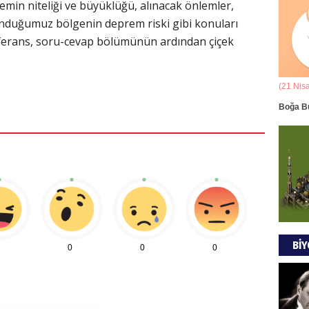
emin niteliği ve büyüklüğü, alınacak önlemler,
Ala
unduğumuz bölgenin deprem riski gibi konuları
onferans, soru-cevap bölümünün ardından çiçek
ANAD
BİRLİ
(21 Mart - 20 Nisan)
(21 Nis
Mus
k Yorumu
Koç Burcunun 08.08.2026 Günlük Yorumu
Boğa B
DÜŞÜ
GÖR
Tül
MODA
BİY
0
0
0
EVR
EMPE