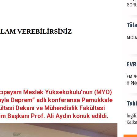
GÖR
Tül
MODA
EVR
EMPE
HİPN
Acıpayam Meslek Yüksekokulu’nun (MYO)
ıyla Deprem” adlı konferansa Pamukkale
Tah
ültesi Dekanı ve Mühendislik Fakültesi
üm Başkanı Prof. Ali Aydın konuk edildi.
İngil
Kalka