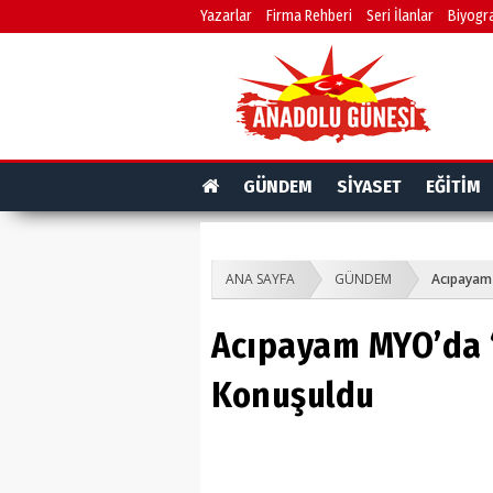
Yazarlar
Firma Rehberi
Seri İlanlar
Biyogra
GÜNDEM
SİYASET
EĞİTİM
ANA SAYFA
GÜNDEM
Acıpayam 
Acıpayam MYO’da ‘
Konuşuldu