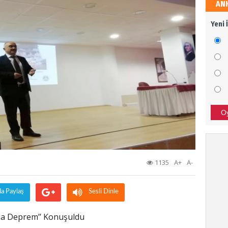
AN
Sali
Yeni 
Dava
Ali 
SİZİ
BAŞA
O
Bor
TÜRK
1135
A+
A-
SON 
da Paylaş
Sesli Dinle
Tür
la Deprem’’ Konuşuldu
Afrin