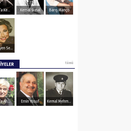
OZU
Mustafa Kemal Atatürk
Kemal Sunal
Barış Manço
Müzeyyen Senar
tümü
İYELER
Şerife Ahmet
Emin Yusuf
Kemal Mehmet Kanmaz