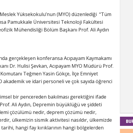
 Meslek Yüksekokulu’nun (MYO) düzenlediği “Tüm
sa Pamukkale Üniversitesi Teknoloji Fakültesi
Kad
ofizik Mühendisliği Bölüm Başkanı Prof. Ali Aydın
Tul-i
nda gerçekleşen konferansa Acıpayam Kaymakamı
İdr
şkanı Dr. Hulisi Şevkan, Acıpayam MYO Müdürü Prof.
a Komutanı Teğmen Yasin Gökçe, İlçe Emniyet
EMPE
AÇIK
akademik ve idari personeli ve çok sayıda öğrenci
msel bir pencereden bakılması gerektiğini ifade
Mes
 Prof. Ali Aydın, Depremin büyüklüğü ve şiddeti
düzlemi çözülümü nedir, deprem çözümü nedir,
PAND
DÜNY
dir, ülkemizin sismik aktivitesi nasıldır, ülkemizde
BU
tarihi, hangi fay kırıklarının hangi bölgelerden