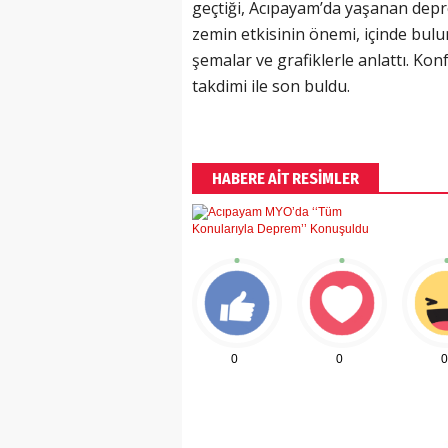
geçtiği, Acıpayam’da yaşanan depr
zemin etkisinin önemi, içinde bul
şemalar ve grafiklerle anlattı. K
takdimi ile son buldu.
(20 Şubat - 20 Mart)
Balık Burcunun 08.08.2026 Günlü
HABERE AİT RESİMLER
0
0
0