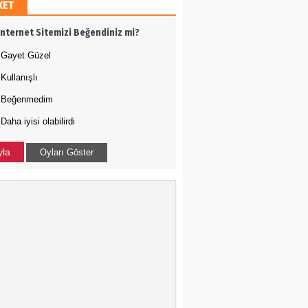
KET
h Ergül
İnternet Sitemizi Beğendiniz mi?
 adamı olmak
Gayet Güzel
Kullanışlı
Tığ
Beğenmedim
Daha iyisi olabilirdi
N ÇOÇUKLAR BU KEZ
RAMADI
yla
Oyları Göster
a Uysal
-ABD İLİŞKİLERİNDE
DURUM NEDİR?
kçe Bakış
 Harekatı...