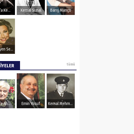
OZU
Mustafa Kemal Atatürk
Kemal Sunal
Barış Manço
Müzeyyen Senar
tümü
İYELER
Şerife Ahmet
Emin Yusuf
Kemal Mehmet Kanmaz