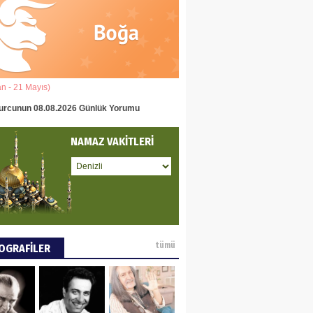
eddin Usta
OLU BASIN YAYIN
Ğİ
an - 21 Mayıs)
(22 Mayıs - 22 Haziran)
tafa Göker
urcunun 08.08.2026 Günlük Yorumu
İkizler Burcunun 08.08.2026 Gün
NCE VE DÜNYA
NAMAZ VAKİTLERİ
ÜŞÜ
ay Pay
 DEYİNCE
tümü
OGRAFİLER
EN MUMCU
RYALİZMİN TOPLU