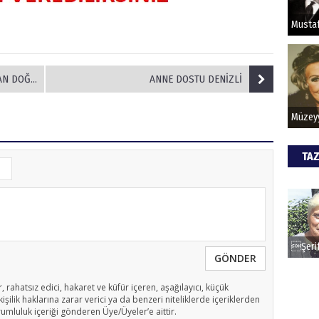
HİPN
DAN ALDI
ANNE DOSTU DENİZLİ
TAZ
GÖNDER
, rahatsız edici, hakaret ve küfür içeren, aşağılayıcı, küçük
işilik haklarına zarar verici ya da benzeri niteliklerde içeriklerden
rumluluk içeriği gönderen Üye/Üyeler’e aittir.