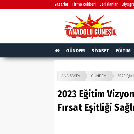
Yazarlar
Firma Rehberi
Seri İlanlar
Biyogra
GÜNDEM
SİYASET
EĞİTİM
ANA SAYFA
GÜNDEM
2023 Eğiti
2023 Eğitim Vizyo
Fırsat Eşitliği Sağl