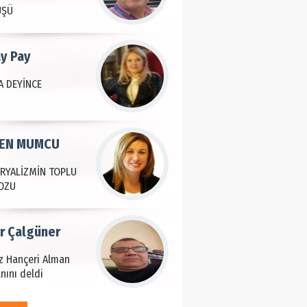
ÜŞÜ
ay Pay
 DEYİNCE
EN MUMCU
RYALİZMİN TOPLU
OZU
ir Çalgüner
iz Hançeri Alman
nını deldi