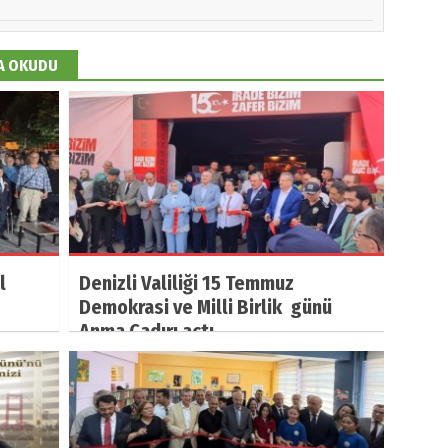
DA OKUDU
l
Denizli Valiliği 15 Temmuz
Demokrasi ve Milli Birlik günü
Anma Çadırı açtı.