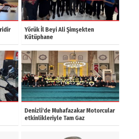
ridir
Yörük İl Beyi Ali Şimşekten
Kütüphane
Denizli'de Muhafazakar Motorcular
etkinlikleriyle Tam Gaz