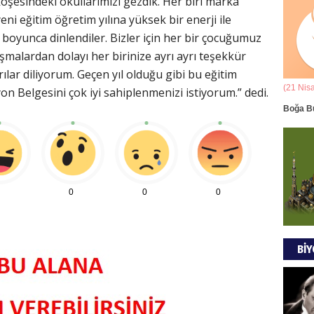
 köşesindeki okullarımızı gezdik. Her biri marka
Ala
yeni eğitim öğretim yılına yüksek bir enerji ile
i boyunca dinlendiler. Bizler için her bir çocuğumuz
ANAD
lışmalardan dolayı her birinize ayrı ayrı teşekkür
BİRLİ
ılar diliyorum. Geçen yıl olduğu gibi bu eğitim
(21 Mart - 20 Nisan)
(21 Nis
on Belgesini çok iyi sahiplenmenizi istiyorum.” dedi.
Mus
k Yorumu
Koç Burcunun 08.08.2026 Günlük Yorumu
Boğa B
DÜŞÜ
GÖR
Tül
0
0
0
MODA
BİY
EVR
EMPE