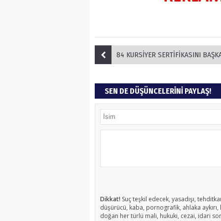
84 KURSİYER SERTİFİKASINI BAŞKAN DOĞAN’
SEN DE DÜŞÜNCELERİNİ PAYLAŞ!
Dikkat!
Suç teşkil edecek, yasadışı, tehditkar
düşürücü, kaba, pornografik, ahlaka aykırı, k
doğan her türlü mali, hukuki, cezai, idari so