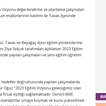
im Vizyonu değerlendirme ve planlama çalışmaları
um müdürlerinin katılımı ile Tavas ilçesinde
Kad
Tul-i
, Tavas ve Beyağaç ilçesi eğitim yöneticilerine
nı Ziya Selçuk tarafından açıklanan 2023 Eğitim
İdr
zde yapılan çalışmaları ve yeni eğitim öğretim
EMPE
.
AÇIK
Mes
 hedefler doğrultusunda yapılan çalışmalarda
dür Oğuz “2023 Eğitim Vizyonu geleceğimiz olan
PAND
fırsat eşitliği sağlamaktadır. Denizli Millî
DÜNY
BU
rli standartlar ortaya koymak ve bunu yükseltmek