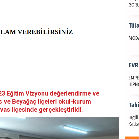
GÖR
Tül
MODA
EVR
EMPE
HİPN
023 Eğitim Vizyonu değerlendirme ve
s ve Beyağaç ilçeleri okul-kurum
Tah
avas ilçesinde gerçekleştirildi.
İngil
Kalka