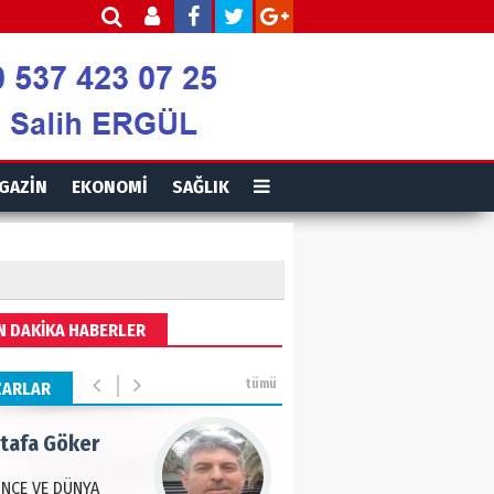
is Ortakaya
RYALİZM, UŞAKLARINA
 DESTEK VERİYOR…
ut Gencer
GAZİN
EKONOMİ
SAĞLIK
EMİ SONRASI YENİ
A DÜZENİ
eddin Usta
N DAKİKA HABERLER
OLU BASIN YAYIN
Ğİ
tümü
ZARLAR
tafa Göker
NCE VE DÜNYA