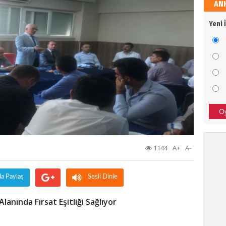
AN
Sali
Yeni 
Dava
Ali 
SİZİ
BAŞA
O
Bor
1144
A+
A-
TÜRK
SON 
da Paylaş
Sesli Dinle
lanında Fırsat Eşitliği Sağlıyor
Tür
Afrin