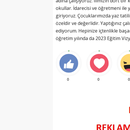
adına çalışıyoruz. İlimizin dört bir
okullar. İdarecisi ve öğretmeni ile 
giriyoruz. Çocuklarımızda yaz tatil
özeldir ve değerlidir. Yaptığınız ça
ediyorum. Hepinize içtenlikle başar
(20 Şubat - 20 Mart)
öğretim yılında da 2023 Eğitim Vizy
Balık Burcunun 08.08.2026 Günlü
0
0
0