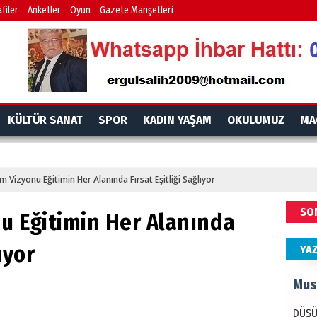
İdr
filer
Anketler
Oyun
Gazete Manşetleri
EMPE
AÇIK
Mes
KÜLTÜR SANAT
SPOR
KADIN YAŞAM
OKULUMUZ
MA
PAND
DÜNY
m Vizyonu Eğitimin Her Alanında Fırsat Eşitliği Sağlıyor
Ala
SO
nu Eğitimin Her Alanında
ANAD
BİRLİ
ıyor
YA
Mus
DÜŞÜ