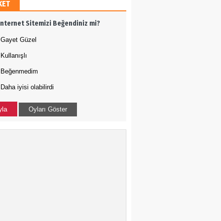
KET
h Ergül
İnternet Sitemizi Beğendiniz mi?
 adamı olmak
Gayet Güzel
Kullanışlı
Tığ
Beğenmedim
Daha iyisi olabilirdi
N ÇOÇUKLAR BU KEZ
RAMADI
yla
Oyları Göster
a Uysal
-ABD İLİŞKİLERİNDE
DURUM NEDİR?
kçe Bakış
 Harekatı...